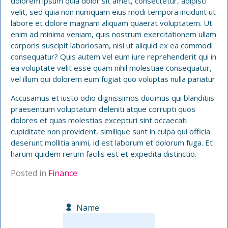
dolorem ipsum quia dolor sit amet, consectetur, adipisci
velit, sed quia non numquam eius modi tempora incidunt ut
labore et dolore magnam aliquam quaerat voluptatem. Ut
enim ad minima veniam, quis nostrum exercitationem ullam
corporis suscipit laboriosam, nisi ut aliquid ex ea commodi
consequatur? Quis autem vel eum iure reprehenderit qui in
ea voluptate velit esse quam nihil molestiae consequatur,
vel illum qui dolorem eum fugiat quo voluptas nulla pariatur
Accusamus et iusto odio dignissimos ducimus qui blanditiis
praesentium voluptatum deleniti atque corrupti quos
dolores et quas molestias excepturi sint occaecati
cupiditate non provident, similique sunt in culpa qui officia
deserunt mollitia animi, id est laborum et dolorum fuga. Et
harum quidem rerum facilis est et expedita distinctio.
Posted in
Finance
Name