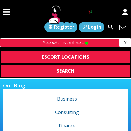
Register
Login
See who is online -
X
ESCORT LOCATIONS
SEARCH
Our Blog
Business
Consulting
Finance